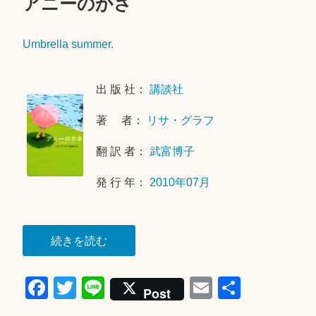
アニーのかさ
メ
0
ン
1
Umbrella summer.
ト
8
を
年
残
4
出 版 社：
講談社
す
月
2
著 者：
リサ・グラフ
0
翻 訳 者：
武富博子
日
発 行 年：
2010年07月
“ア
続きを読む
ニ
Fa
T
Li
E
共
ー
Post
の
ce
wi
ne
m
有