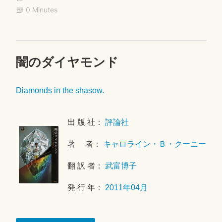
0 Minutes
闇のダイヤモンド
2
0
1
Diamonds in the shasow.
8
年
7
出 版 社：
評論社
月
2
著 者：
キャロライン・Ｂ・クーニー
2
翻 訳 者：
武富博子
日
発 行 年：
2011年04月