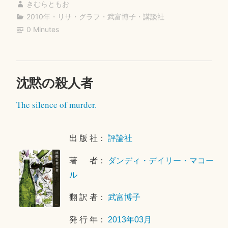
か
きむらともお
bo
tte
ail
さ”
2010年
・
リサ・グラフ
・
武富博子
・
講談社
ok
r
0 Minutes
沈黙の殺人者
コ
2
メ
0
The silence of murder.
ン
1
ト
8
を
年
出 版 社：
評論社
残
4
す
月
著 者：
ダンディ・デイリー・マコー
1
ル
6
日
翻 訳 者：
武富博子
発 行 年：
2013年03月