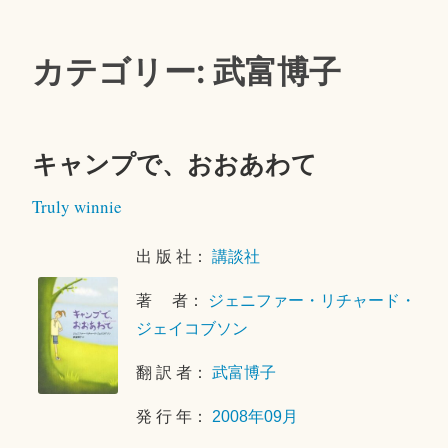
カテゴリー: 武富博子
キャンプで、おおあわて
2
Truly winnie
0
2
出 版 社：
講談社
6
年
著 者：
ジェニファー・リチャード・
7
ジェイコブソン
月
2
翻 訳 者：
武富博子
6
日
発 行 年：
2008年09月