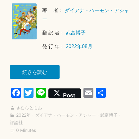
1
著 者：
ダイアナ・ハーモン・アシャ
2
月
ー
1
翻 訳 者：
武富博子
8
日
発 行 年：
2022年08月
“ア
続きを読む
ッ
Fa
T
Li
E
共
プ
Post
ス
ce
wi
ne
m
有
テ
きむらともお
bo
tte
ail
ー
2022年
・
ダイアナ・ハーモン・アシャー
・
武富博子
・
ok
r
評論社
ジ”
0 Minutes