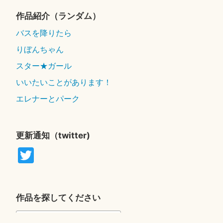
作品紹介（ランダム）
バスを降りたら
りぼんちゃん
スター★ガール
いいたいことがあります！
エレナーとパーク
更新通知（twitter)
T
wi
tte
r
作品を探してください
検