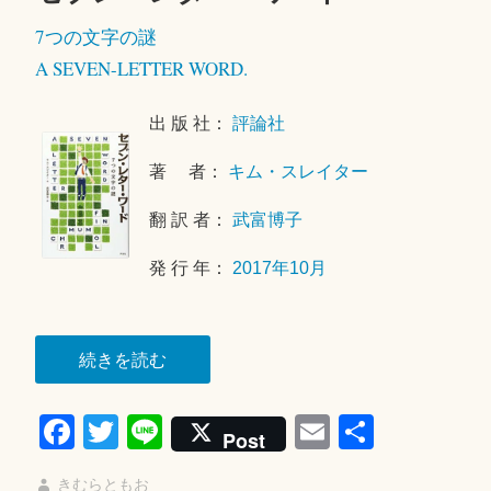
0
7つの文字の謎
1
9
A SEVEN-LETTER WORD.
年
4
出 版 社：
評論社
月
1
著 者：
キム・スレイター
9
翻 訳 者：
武富博子
日
発 行 年：
2017年10月
“セ
続きを読む
ブ
Fa
T
Li
E
共
ン・
Post
レ
ce
wi
ne
m
有
タ
きむらともお