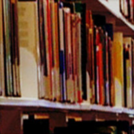
コ
ン
テ
ン
ツ
へ
ス
キ
ッ
プ