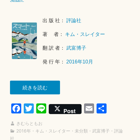
年
7
出 版 社：
評論社
月
3
著 者：
キム・スレイター
1
日
翻 訳 者：
武富博子
発 行 年：
2016年10月
“ス
続きを読む
マ
Fa
T
Li
E
共
ー
Post
ト”
ce
wi
ne
m
有
きむらともお
bo
tte
ail
2016年
・
キム・スレイター
・
未分類
・
武富博子
・
評論
ok
r
社