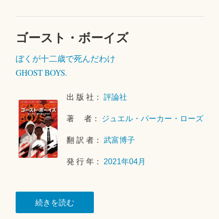
ゴースト・ボーイズ
2
0
ぼくが十二歳で死んだわけ
2
1
GHOST BOYS.
年
6
出 版 社：
評論社
月
8
著 者：
ジュエル・パーカー・ローズ
日
翻 訳 者：
武富博子
発 行 年：
2021年04月
“ゴ
続きを読む
ー