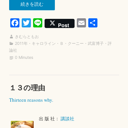
“闇
続きを読む
の
Fa
T
Li
E
共
ダ
Post
イ
ce
wi
ne
m
有
ヤ
きむらともお
bo
tte
ail
モ
2011年
・
キャロライン・Ｂ・クーニー
・
武富博子
・
評
ok
r
論社
ン
0 Minutes
ド”
１３の理由
コ
2
メ
0
Thirteen reasons why.
ン
1
ト
8
を
年
出 版 社：
講談社
残
4
す
月