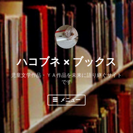
ハコブネ × ブックス
児童文学作品・ＹＡ作品を未来に語り継ぐサイト
です
メニュー