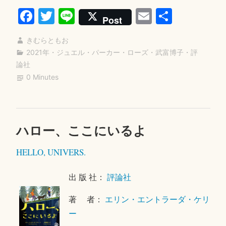
Fa
T
Li
E
共
ス
Post
ト・
ce
wi
ne
m
有
ボ
きむらともお
bo
tte
ail
ー
2021年
・
ジュエル・パーカー・ローズ
・
武富博子
・
評
ok
r
論社
イ
0 Minutes
ズ”
ハロー、ここにいるよ
2
0
HELLO, UNIVERS.
2
1
年
出 版 社：
評論社
4
著 者：
エリン・エントラーダ・ケリ
月
1
ー
5