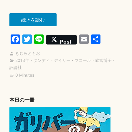
“沈
続きを読む
黙
Fa
T
Li
E
共
の
Post
殺
ce
wi
ne
m
有
人
きむらともお
bo
tte
ail
者”
2013年
・
ダンディ・デイリー・マコール
・
武富博子
・
ok
r
評論社
0 Minutes
本日の一冊