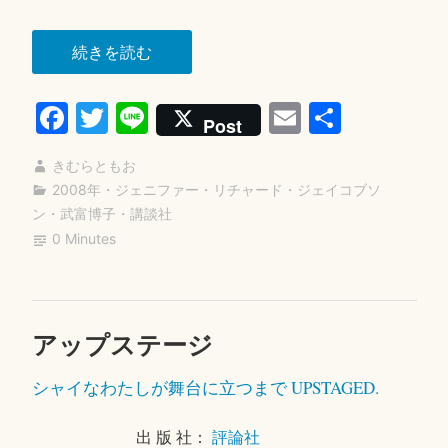
“キ
続きを読む
ャ
Fa
T
Li
E
共
ン
Post
プ
ce
wi
ne
m
有
で、
きむらともお
bo
tte
ail
お
2008年
・
ジェニファー・リチャード・ジェイコブソ
ok
r
ン
・
武富博子
・
講談社
お
0 Minutes
あ
わ
て”
アップステージ
2
0
シャイなわたしが舞台に立つまで
UPSTAGED.
2
2
年
出 版 社：
評論社