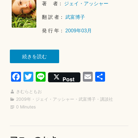
著 者：
ジェイ・アッシャー
2
2
翻 訳 者：
武富博子
日
発 行 年：
2009年03月
“１
続きを読む
３
Fa
T
Li
E
共
の
Post
理
ce
wi
ne
m
有
由”
きむらともお
bo
tte
ail
2009年
・
ジェイ・アッシャー
・
武富博子
・
講談社
ok
r
0 Minutes
コ
2