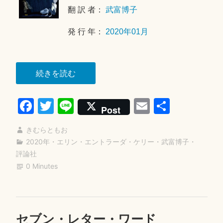
翻 訳 者：
武富博子
日
発 行 年：
2020年01月
“ハ
続きを読む
ロ
Fa
T
Li
E
共
ー、
Post
こ
ce
wi
ne
m
有
こ
きむらともお
bo
tte
ail
に
2020年
・
エリン・エントラーダ・ケリー
・
武富博子
・
ok
r
評論社
い
0 Minutes
る
よ”
セブン・レター・ワード
2