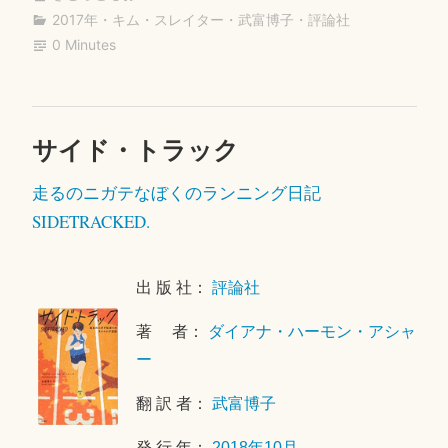
bo
tte
ail
ー・
2017年
・
キム・スレイター
・
武富博子
・
評論社
ok
r
0 Minutes
ワ
ー
ド”
サイド・トラック
2
0
走るのニガテなぼくのランニング日記
1
9
SIDETRACKED.
年
3
出 版 社：
評論社
月
2
著 者：
ダイアナ・ハーモン・アシャ
7
ー
日
翻 訳 者：
武富博子
発 行 年：
2018年10月