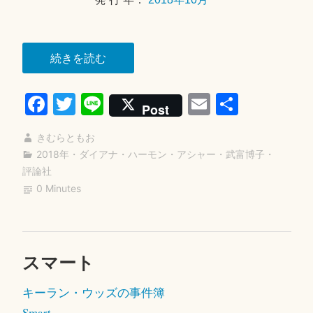
“サ
続きを読む
イ
Fa
T
Li
E
共
ド・
Post
ト
ce
wi
ne
m
有
ラ
きむらともお
bo
tte
ail
ッ
2018年
・
ダイアナ・ハーモン・アシャー
・
武富博子
・
ok
r
評論社
ク”
0 Minutes
スマート
2
0
キーラン・ウッズの事件簿
1
8
Smart.