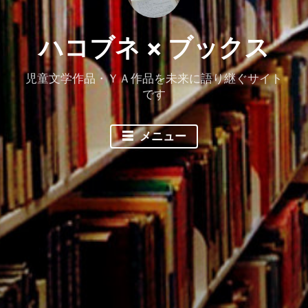
ハコブネ × ブックス
児童文学作品・ＹＡ作品を未来に語り継ぐサイト
です
メニュー