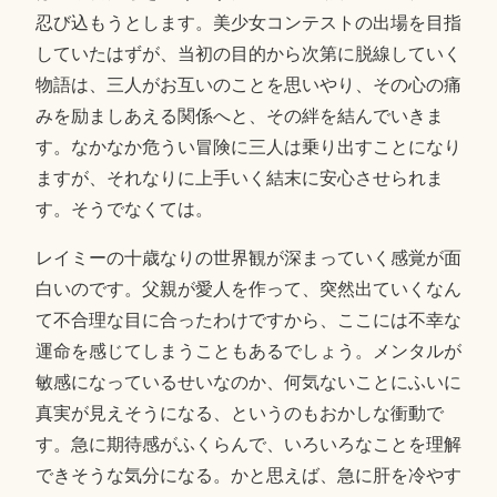
忍び込もうとします。美少女コンテストの出場を目指
していたはずが、当初の目的から次第に脱線していく
物語は、三人がお互いのことを思いやり、その心の痛
みを励ましあえる関係へと、その絆を結んでいきま
す。なかなか危うい冒険に三人は乗り出すことになり
ますが、それなりに上手いく結末に安心させられま
す。そうでなくては。
レイミーの十歳なりの世界観が深まっていく感覚が面
白いのです。父親が愛人を作って、突然出ていくなん
て不合理な目に合ったわけですから、ここには不幸な
運命を感じてしまうこともあるでしょう。メンタルが
敏感になっているせいなのか、何気ないことにふいに
真実が見えそうになる、というのもおかしな衝動で
す。急に期待感がふくらんで、いろいろなことを理解
できそうな気分になる。かと思えば、急に肝を冷やす