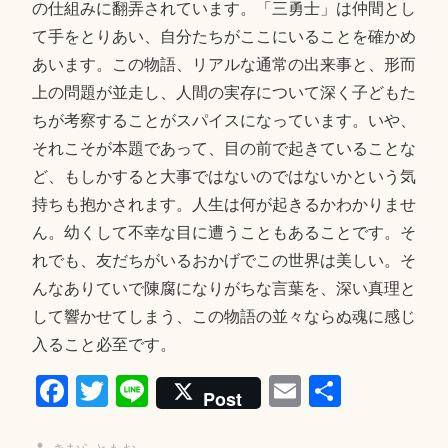
の仕組みに翻弄されています。「三勇士」は仲間とし
て手をとりあい、自分たちがここにいることを確かめ
あいます。この物語、リアルな通常の出来事と、形而
上の問題が並走し、人間の実存について深く子どもた
ちが考察することがスパイスになっています。いや、
それこそが本題であって、目の前で起きていることな
ど、もしかすると大事ではないのではないかという気
持ちも抱かされます。人生は何が起きるかわかりませ
ん。幼くして不幸な目に遭うこともあることです。そ
れでも、友だちがいるおかげでこの世界は美しい。そ
んなありていで陳腐になりがちな言葉を、深い真理と
して響かせてしまう、この物語の並々ならぬ魂に感じ
入ること必至です。
Fa
T
Li
E
共
Post
ce
wi
ne
m
有