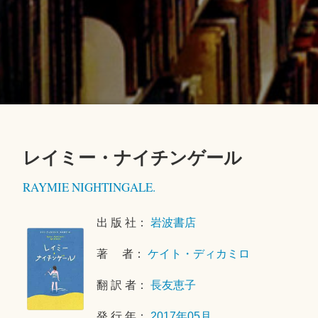
レイミー・ナイチンゲール
2
RAYMIE NIGHTINGALE.
0
2
出 版 社：
岩波書店
3
年
著 者：
ケイト・ディカミロ
7
月
翻 訳 者：
長友恵子
2
5
発 行 年：
2017年05月