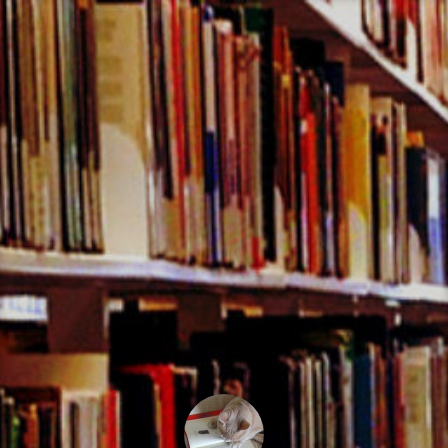
コ
ン
テ
ン
ツ
へ
ス
キ
ッ
プ