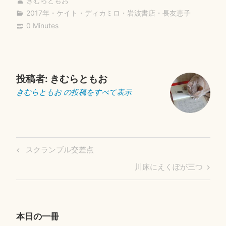
bo
tte
ail
きむらともお
2017年
・
ケイト・ディカミロ
・
岩波書店
・
長友恵子
ok
r
0 Minutes
投稿者:
きむらともお
きむらともお の投稿をすべて表示
投
Previous
スクランブル交差点
稿
Post
Next
川床にえくぼが三つ
ナ
Post
ビ
ゲ
ー
本日の一冊