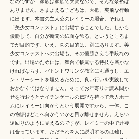
なのですが、家族は家族で大変なので、そんな余裕は
ありません。さまよえる子どもは、大抵、突飛な行動
に出ます。本書の主人公のレイミーの場合、それは
「美少女コンテスト」に出場することでした。しかも
優勝して、自分が新聞の紙面を飾る、というところま
でが目的です。いえ、真の目的は、別にあります。美
少女コンテストへの出場も、その優勝さえも手段なの
です。出場のためには、舞台で披露する特技を磨かな
ければならず、バトントワリング教室にも通うし、エ
ントリーシートを埋めるために、良い行いを実践して
おかなくてはなりません。そこでお年寄りに読み聞か
せを行おうとナイチンゲールの伝記を持って老人ホー
ムにレイミーは向かうという展開ですから、一体、こ
の物語はどこへ向かうのかと目が離せません。えらい
遠回りのように見えるのですが、レイミーの中で辻褄
は合っています。ただそれを人に説明するのは難し