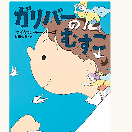
シ
ョ
ン