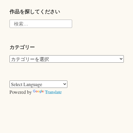
tte
r
作品を探してください
検
索:
カテゴリー
カ
テ
ゴ
リ
ー
Powered by
Translate
きむらともお