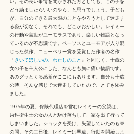
い。その長い事情を聞かされた方としても、この子を
どう励ましたらいいのやら、と思うでしょう。子ども
が、自分のできる最大限のことをやろうとして迷走す
る姿が切なく、それでも、どこかおかしい。レイミー
の行動や言動がユーモラスであり、楽しい物語となっ
ているのが不思議です。ペーソスとユーモアが入り混
じった傑作。ニューベリー賞を受賞した作者の名作
『
きいてほしいの、わたしのこと
』と同じく、十歳の
女の子を主人公にした、なんとも胸に痛い物語です。
あのグッとくる感覚がここにもあります。自分も十歳
の時、そんな感じで大迷走していたので、とても沁み
ました。
1975年の夏。保険代理店を営むレイミーの父親は、
歯科衛生士の女の人と駆け落ちして、家を出て行って
しまいました。ショックを受け、失望していたのも束
の間、その二日後、レイミーは早速、行動を開始しま