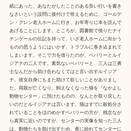
紙にあった、あなたがしたことのある良い行いを書き
なさいという設問に後付けで答えるために、ゴールデ
ン・グレン老人ホームに行き、お年寄りに本を読んで
あげることにします。ところが、図書館で借りたナイ
チンゲールの伝記を持って、いざ老人ホームに向かう
ものの思うようにはいかず、トラブルに巻き込まれて
しまいます。そこで力を借りたのが、ベバリーとルイ
ジアナの二人です。素気ないベバリーと、三人は三勇
士なんだから助け合わなくてはと言い出すルイジア
ナ。彼女自身にもまた助けて欲しいことがありまし
た。両親が亡くなり、飼えなくなった猫を「なかよし
動物センター」に預けたものの、なんとか取り戻した
いのだとルイジアナは言います。猫はすでに殺処分さ
れていることをほのめかすベバリーの方が、残念なが
ら真実に近いのですが、センターの実像を知った三人
は、動物たちを助け出すため、夜に紛れてセンターに