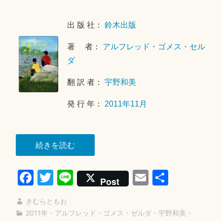
を
年
残
4
出 版 社：
鈴木出版
す
月
1
著 者：
アルフレッド・ゴメス・セル
8
ダ
日
翻 訳 者：
宇野和美
発 行 年：
2011年11月
“雨
続きを読む
あ
Fa
T
Li
E
共
が
Post
り
ce
wi
ne
m
有
の
きむらともお
bo
tte
ail
メ
2011年
・
アルフレッド・ゴメス・ゼルダ
・
宇野和美
・