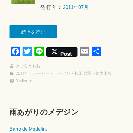
発 行 年：
2011年07月
“ハ
続きを読む
テ
Fa
T
Li
E
共
ィ
Post
の
ce
wi
ne
m
有
は
きむらともお
bo
tte
ail
て
2011年
・
カービー・ラーソン
・
杉田七重
・
鈴木出版
ok
r
0 Minutes
し
な
い
空”
雨あがりのメデジン
コ
2
メ
0
ン
1
Barro de Medelin.
ト
8