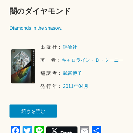
闇のダイヤモンド
2
0
1
Diamonds in the shasow.
8
年
7
出 版 社：
評論社
月
2
著 者：
キャロライン・Ｂ・クーニー
2
翻 訳 者：
武富博子
日
発 行 年：
2011年04月
“闇
続きを読む
の
Fa
T
Li
E
共
ダ
Post