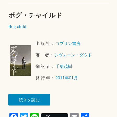
か
く
ボグ・チャイルド
コ
2
れ
メ
0
Bog child.
家”
ン
1
ト
8
を
年
出 版 社：
ゴブリン書房
残
4
す
月
著 者：
シヴォーン・ダウド
1
7
翻 訳 者：
千葉茂樹
日
発 行 年：
2011年01月
“ボ
続きを読む
グ・
Fa
T
Li
E
共
チ