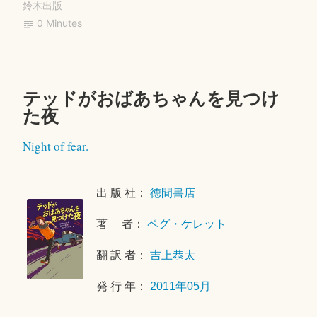
ok
r
鈴木出版
デ
0 Minutes
ジ
ン”
テッドがおばあちゃんを見つけ
コ
2
た夜
メ
0
ン
1
Night of fear.
ト
8
を
年
残
4
出 版 社：
徳間書店
す
月
1
著 者：
ペグ・ケレット
7
日
翻 訳 者：
吉上恭太
発 行 年：
2011年05月