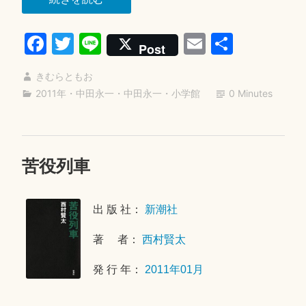
日
ち
Fa
T
Li
E
共
び
Post
る
ce
wi
ne
m
有
に
きむらともお
bo
tte
ail
歌
2011年
・
中田永一
・
中田永一
・
小学館
0 Minutes
ok
r
を”
苦役列車
2
0
2
出 版 社：
新潮社
4
年
著 者：
西村賢太
5
月
発 行 年：
2011年01月
2
5