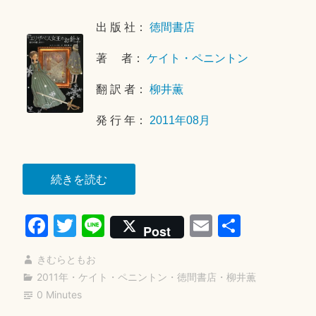
0
年
出 版 社：
徳間書店
1
著 者：
ケイト・ペニントン
2
月
翻 訳 者：
柳井薫
1
8
発 行 年：
2011年08月
日
“エ
続きを読む
リ
Fa
T
Li
E
共
ザ
Post
ベ
ce
wi
ne
m
有
ス
きむらともお
bo
tte
ail
女
2011年
・
ケイト・ペニントン
・
徳間書店
・
柳井薫
ok
r
0 Minutes
王