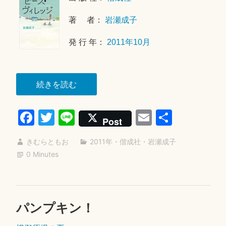
年
著 者：
岩瀬成子
8
月
発 行 年：
2011年10月
6
日
“ピ
続きを読む
ー
Fa
T
Li
E
共
ス・
Post
ヴ
ce
wi
ne
m
有
ィ
きむらともお
2011年
・
偕成社
・
岩瀬成子
bo
tte
ail
レ
0 Minutes
ok
r
ッ
ジ”
パンプキン！
2
0