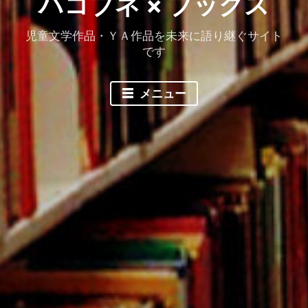
ハコブネ × ブックス
児童文学作品・ＹＡ作品を未来に語り継ぐサイト
です
メニュー