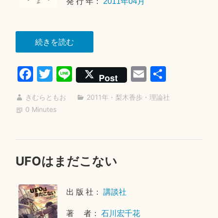
発 行 年：
2011年04月
7
日
“僕
続きを読む
は、
Fa
T
Li
E
共
そ
Post
し
ce
wi
ne
m
有
て
きむらともお
2011年
・
梨木香歩
・
理論社
bo
tte
ail
僕
0 Minutes
ok
r
た
ち
は
UFOはまだこない
2
ど
0
う
2
生
出 版 社：
講談社
1
き
年
著 者：
石川宏千花
1