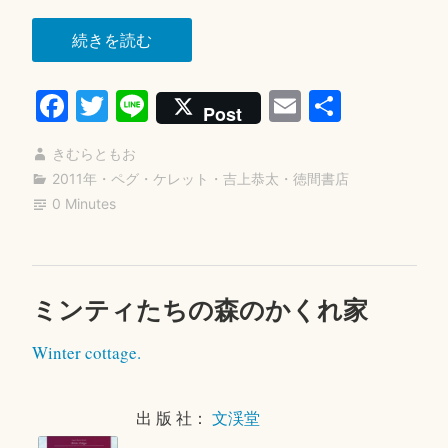
“テ
続きを読む
ッ
Fa
T
Li
E
共
ド
Post
が
ce
wi
ne
m
有
お
きむらともお
bo
tte
ail
ば
2011年
・
ペグ・ケレット
・
吉上恭太
・
徳間書店
ok
r
0 Minutes
あ
ち
ゃ
ん
ミンティたちの森のかくれ家
コ
2
を
メ
0
見
Winter cottage.
ン
1
つ
ト
8
を
年
け
出 版 社：
文渓堂
残
4
た