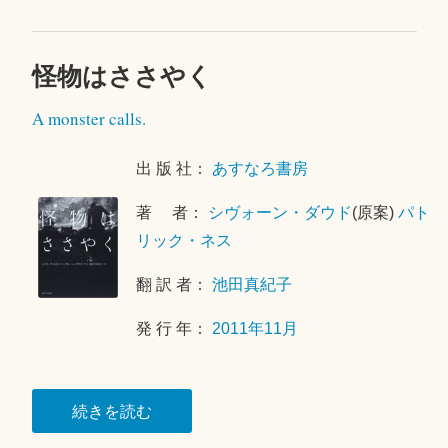
の
お
針
怪物はささやく
2
子”
0
A monster calls.
2
0
年
出 版 社：
あすなろ書房
1
著 者：
シヴォーン・ダウド
(原案)
パト
0
月
リック・ネス
2
翻 訳 者：
池田真紀子
日
発 行 年：
2011年11月
“怪
続きを読む
物