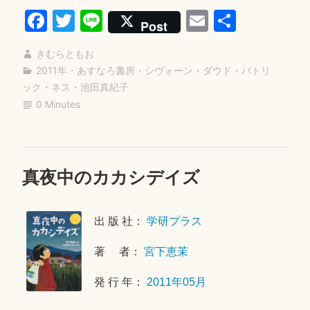
Fa
T
Li
E
共
は
Post
さ
ce
wi
ne
m
有
さ
きむらともお
bo
tte
ail
や
2011年
・
あすなろ書房
・
シヴォーン・ダウド
・
パトリ
ok
r
ック・ネス
・
池田真紀子
く”
0 Minutes
真夜中のカカシデイズ
2
0
2
出 版 社：
学研プラス
0
年
著 者：
宮下恵茉
9
月
発 行 年：
2011年05月
1
9