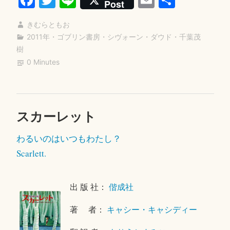
Post
ャ
ce
wi
ne
m
有
イ
きむらともお
bo
tte
ail
ル
2011年
・
ゴブリン書房
・
シヴォーン・ダウド
・
千葉茂
ok
r
樹
ド”
0 Minutes
スカーレット
コ
2
メ
0
わるいのはいつもわたし？
ン
1
ト
8
Scarlett.
を
年
残
4
出 版 社：
偕成社
す
月
1
著 者：
キャシー・キャシディー
7
日