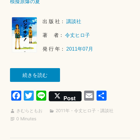
模擬原爆の夏
1
9
年
出 版 社：
講談社
6
月
著 者：
令丈ヒロ子
2
9
発 行 年：
2011年07月
日
“パ
続きを読む
ン
Fa
T
Li
E
共
プ
Post
キ
ce
wi
ne
m
有
ン！”
きむらともお
2011年
・
令丈ヒロ子
・
講談社
bo
tte
ail
0 Minutes
ok
r