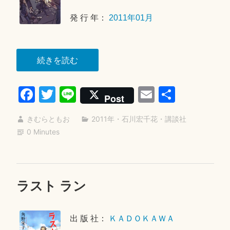
る
1
か”
発 行 年：
2011年01月
月
2
6
“UFO
続きを読む
日
は
Fa
T
Li
E
共
ま
Post
だ
ce
wi
ne
m
有
こ
きむらともお
2011年
・
石川宏千花
・
講談社
bo
tte
ail
な
0 Minutes
ok
r
い”
ラスト ラン
2
0
2
出 版 社：
ＫＡＤＯＫＡＷＡ
1