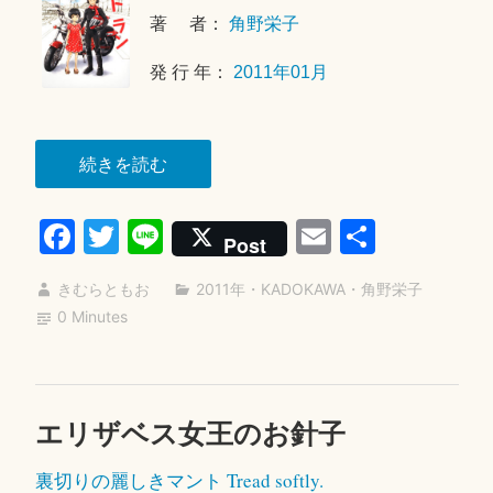
年
著 者：
角野栄子
6
月
発 行 年：
2011年01月
2
1
日
“ラ
続きを読む
ス
Fa
T
Li
E
共
ト
Post
ラ
ce
wi
ne
m
有
ン”
きむらともお
2011年
・
KADOKAWA
・
角野栄子
bo
tte
ail
0 Minutes
ok
r
エリザベス女王のお針子
2
0
裏切りの麗しきマント
Tread softly.
2