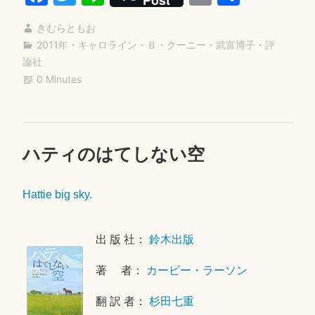
イ
ce
wi
ne
m
有
ヤ
きむらともお
bo
tte
ail
モ
2011年
・
キャロライン・Ｂ・クーニー
・
武富博子
・
評
ok
r
論社
ン
0 Minutes
ド”
ハティのはてしない空
2
0
1
Hattie big sky.
8
年
5
出 版 社：
鈴木出版
月
5
著 者：
カービー・ラーソン
日
翻 訳 者：
杉田七重