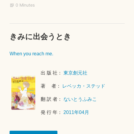
ok
r
0 Minutes
ぼ
く
が
で
きみに出会うとき
コ
2
き
メ
0
る
ン
1
When you reach me.
こ
ト
8
を
年
と”
残
4
出 版 社：
東京創元社
す
月
1
著 者：
レベッカ・ステッド
7
翻 訳 者：
ないとうふみこ
日
発 行 年：
2011年04月