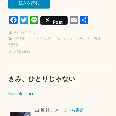
“き
続きを読む
み
Fa
T
Li
E
共
に
Post
出
ce
wi
ne
m
有
会
きむらともお
bo
tte
ail
う
2011年
・
ないとうふみこ
・
レベッカ・ステッド
・
東京
ok
r
創元社
と
0 Minutes
き”
きみ、ひとりじゃない
コ
2
メ
0
ン
1
NO safe place.
ト
8
を
年
残
4
出 版 社：
さ・え・ら書房
す
月