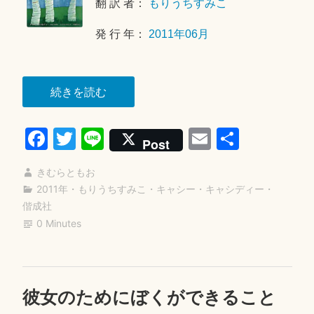
翻 訳 者：
もりうちすみこ
発 行 年：
2011年06月
“ス
続きを読む
カ
Fa
T
Li
E
共
ー
Post
レ
ce
wi
ne
m
有
ッ
きむらともお
bo
tte
ail
ト”
2011年
・
もりうちすみこ
・
キャシー・キャシディー
・
ok
r
偕成社
0 Minutes
彼女のためにぼくができること
コ
2
メ
0