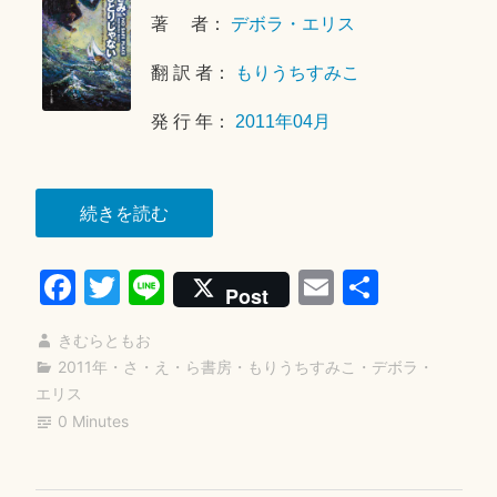
1
著 者：
デボラ・エリス
7
翻 訳 者：
もりうちすみこ
日
発 行 年：
2011年04月
“き
続きを読む
み、
Fa
T
Li
E
共
ひ
Post
と
ce
wi
ne
m
有
り
きむらともお
bo
tte
ail
じ
2011年
・
さ・え・ら書房
・
もりうちすみこ
・
デボラ・
ok
r
エリス
ゃ
0 Minutes
な
い”