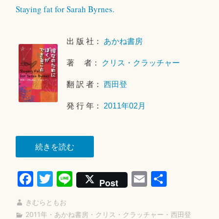
Staying fat for Sarah Byrnes.
ン
1
ト
8
を
年
出 版 社：
あかね書房
残
4
す
月
著 者：
クリス・クラッチャー
1
7
翻 訳 者：
西田登
日
発 行 年：
2011年02月
“彼
続きを読む
女
Fa
T
Li
E
共
の
Post
た
ce
wi
ne
m
有
め
きむらともお
bo
tte
ail
に
2011年
・
あかね書房
・
クリス・クラッチャー
・
西田登