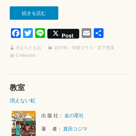
日
“真
続きを読む
夜
Fa
T
Li
E
共
中
Post
の
ce
wi
ne
m
有
カ
きむらともお
2011年
・
学研プラス
・
宮下恵茉
bo
tte
ail
カ
0 Minutes
ok
r
シ
デ
イ
教室
2
ズ”
0
消えない虹
1
9
年
出 版 社：
金の星社
9
著 者：
真田コジマ
月