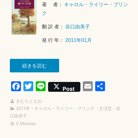
す
月
夜”
著 者：
キャロル・ライリー・ブリン
1
ク
7
日
翻 訳 者：
谷口由美子
発 行 年：
2011年01月
“ミ
続きを読む
ン
Fa
T
Li
E
共
テ
Post
ィ
ce
wi
ne
m
有
た
きむらともお
bo
tte
ail
ち
2011年
・
キャロル・ライリー・ブリンク
・
文渓堂
・
谷
ok
r
口由美子
の
0 Minutes
森
の