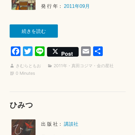
8
発 行 年：
2011年09月
日
“教
続きを読む
室”
Fa
T
Li
E
共
Post
ce
wi
ne
m
有
きむらともお
2011年
・
真田コジマ
・
金の星社
bo
tte
ail
0 Minutes
ok
r
ひみつ
2
0
1
出 版 社：
講談社
9
年