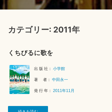
カテゴリー: 2011年
くちびるに歌を
2
0
出 版 社：
小学館
2
6
著 者：
中田永一
年
1
発 行 年：
2011年11月
月
2
4
“く
続きを読む