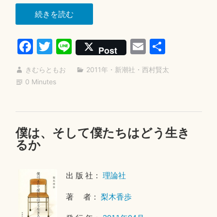
日
“苦
続きを読む
役
Fa
T
Li
E
共
列
Post
車”
ce
wi
ne
m
有
きむらともお
2011年
・
新潮社
・
西村賢太
bo
tte
ail
0 Minutes
ok
r
僕は、そして僕たちはどう生き
2
るか
0
2
3
出 版 社：
理論社
年
5
著 者：
梨木香歩
月
2