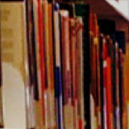
コ
ン
テ
ン
ツ
へ
ス
キ
ッ
プ