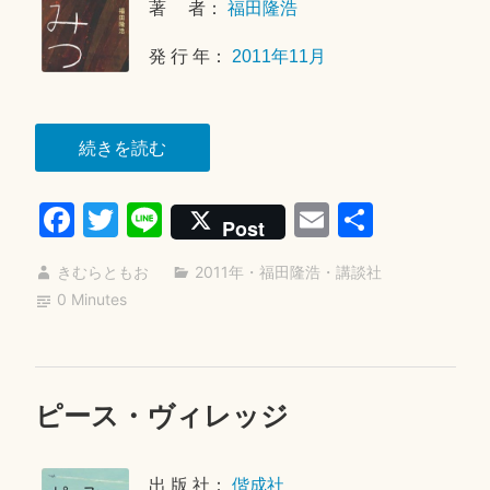
著 者：
福田隆浩
8
月
発 行 年：
2011年11月
2
0
日
“ひ
続きを読む
み
Fa
T
Li
E
共
つ”
Post
ce
wi
ne
m
有
きむらともお
2011年
・
福田隆浩
・
講談社
bo
tte
ail
0 Minutes
ok
r
ピース・ヴィレッジ
2
0
1
出 版 社：
偕成社
9