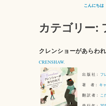
こんにちは
カテゴリー:
クレンショーがあらわ
CRENSHAW.
出 版 社：
フ
著 者：
キ
翻 訳 者：
こ
発 行 年：
20