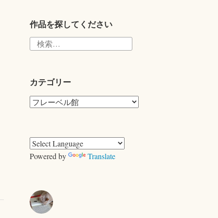
tte
r
作品を探してください
検
索:
カテゴリー
カ
テ
ゴ
リ
ー
Powered by
Translate