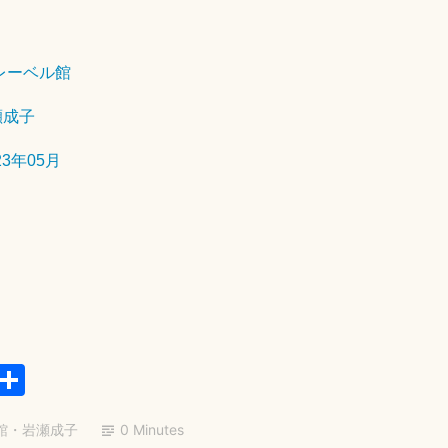
2
0
2
レーベル館
3
年
瀬成子
8
月
23年05月
9
日
E
共
m
有
館
・
岩瀬成子
0 Minutes
il