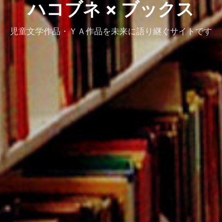
ハコブネ × ブックス
児童文学作品・ＹＡ作品を未来に語り継ぐサイトです