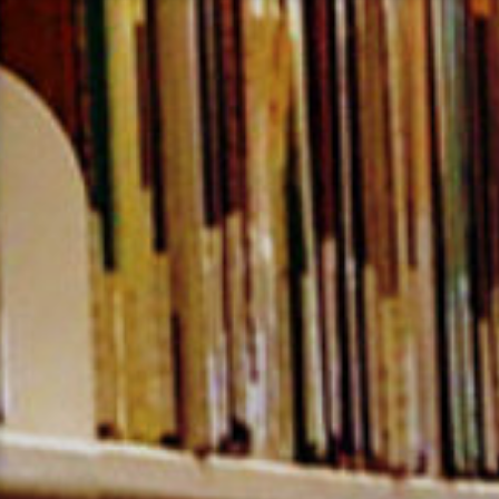
コ
ン
テ
ン
ツ
へ
ス
キ
ッ
プ