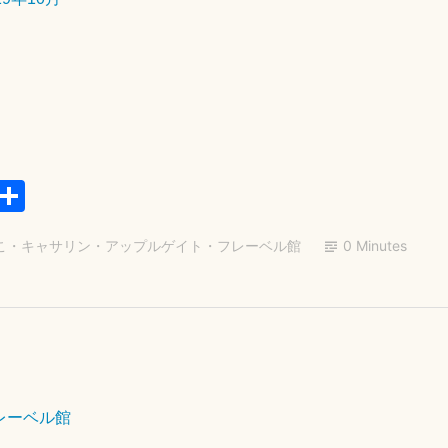
日
E
共
m
有
こ
・
キャサリン・アップルゲイト
・
フレーベル館
0 Minutes
il
2
0
2
レーベル館
4
年