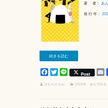
著 者：
あ
発 行 年：
20
“ア
続きを読む
ゲ
イ
Fa
T
Li
Post
ン”
ce
wi
ne
きむらともお
2023年
・
あんずゆき
bo
tte
a
ok
r