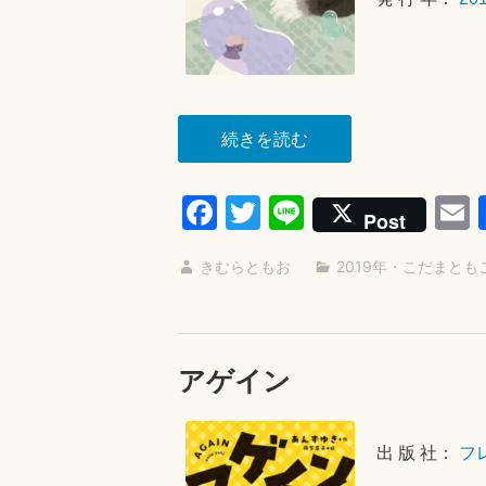
“ク
続きを読む
レ
ン
Fa
T
Li
Post
シ
ce
wi
ne
ョ
きむらともお
2019年
・
こだまとも
bo
tte
a
ー
ok
r
が
あ
アゲイン
ら
わ
れ
出 版 社：
フ
て”