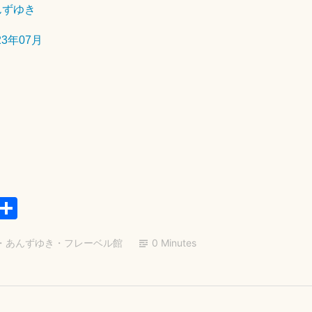
んずゆき
2
月
23年07月
2
3
日
E
共
m
有
・
あんずゆき
・
フレーベル館
0 Minutes
il