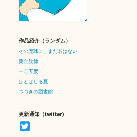
作品紹介（ランダム）
その魔球に、まだ名はない
黄金旋律
一〇五度
ほとばしる夏
つづきの図書館
更新通知（twitter)
T
wi