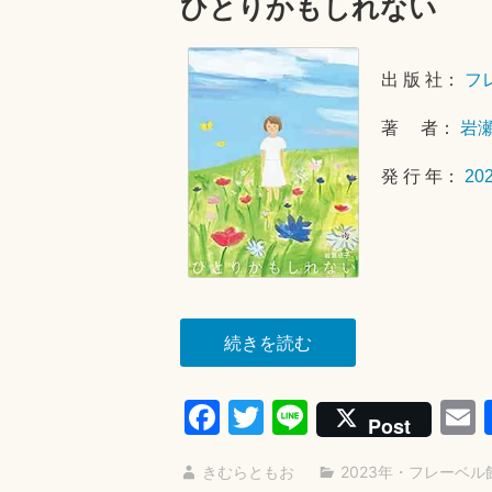
ひとりかもしれない
出 版 社：
フ
著 者：
岩
発 行 年：
20
“ひ
続きを読む
と
り
Fa
T
Li
Post
か
ce
wi
ne
も
きむらともお
2023年
・
フレーベル
bo
tte
a