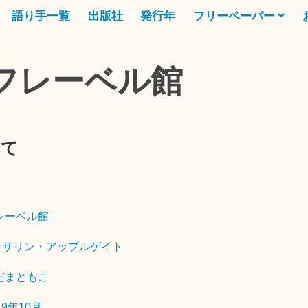
語り手一覧
出版社
発行年
フリーペーパー
 フレーベル館
れて
2
0
2
5
レーベル館
年
ャサリン・アップルゲイト
6
月
だまともこ
1
4
19年10月