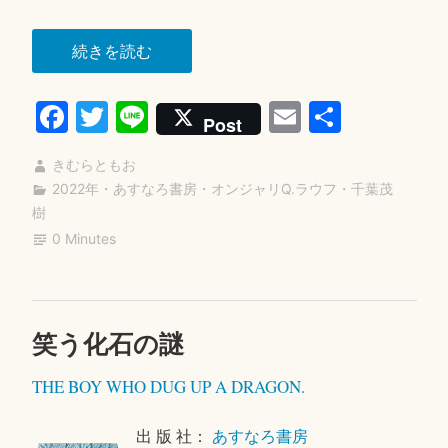
“フ
続きを読む
ー
Fa
T
Li
E
共
ド
Post
バ
ce
wi
ne
m
有
ン
きむらともお
bo
tte
ail
ク
2022年
・
あすなろ書房
・
オンジャリQ.ラウフ
・
千葉茂
ok
r
樹
ど
0 Minutes
ろ
ぼ
う
を
笑う化石の謎
2
つ
0
THE BOY WHO DUG UP A DRAGON.
か
2
3
ま
年
出 版 社：
あすなろ書房
え