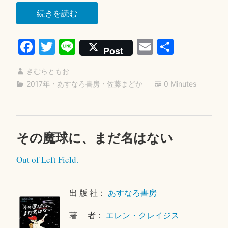
“一
続きを読む
〇
Fa
T
Li
E
共
五
Post
度”
ce
wi
ne
m
有
きむらともお
bo
tte
ail
2017年
・
あすなろ書房
・
佐藤まどか
0 Minutes
ok
r
その魔球に、まだ名はない
2
0
Out of Left Field.
1
9
年
出 版 社：
あすなろ書房
1
月
著 者：
エレン・クレイジス
5