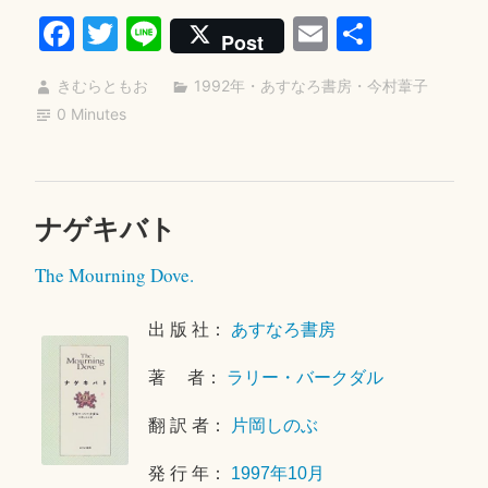
Fa
T
Li
E
共
か
Post
み
ce
wi
ne
m
有
の
きむらともお
1992年
・
あすなろ書房
・
今村葦子
bo
tte
ail
午
0 Minutes
ok
r
後”
ナゲキバト
2
0
The Mourning Dove.
2
0
年
出 版 社：
あすなろ書房
1
著 者：
ラリー・バークダル
0
月
翻 訳 者：
片岡しのぶ
1
3
発 行 年：
1997年10月
日