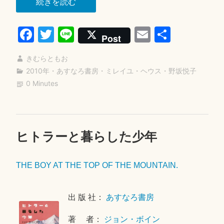
“コ
続きを読む
ブ
Fa
T
Li
E
共
タ
Post
の
ce
wi
ne
m
有
し
きむらともお
bo
tte
ail
た
2010年
・
あすなろ書房
・
ミレイユ・ヘウス
・
野坂悦子
ok
r
0 Minutes
こ
と”
ヒトラーと暮らした少年
2
0
1
THE BOY AT THE TOP OF THE MOUNTAIN.
8
年
1
出 版 社：
あすなろ書房
1
月
著 者：
ジョン・ボイン