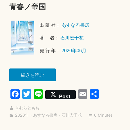
青春ノ帝国
2
0
2
出 版 社：
あすなろ書房
0
年
著 者：
石川宏千花
6
月
発 行 年：
2020年06月
2
7
日
“青
続きを読む
春
Fa
T
Li
E
共
ノ
Post
帝
ce
wi
ne
m
有
国”
きむらともお
bo
tte
ail
2020年
・
あすなろ書房
・
石川宏千花
0 Minutes
ok
r