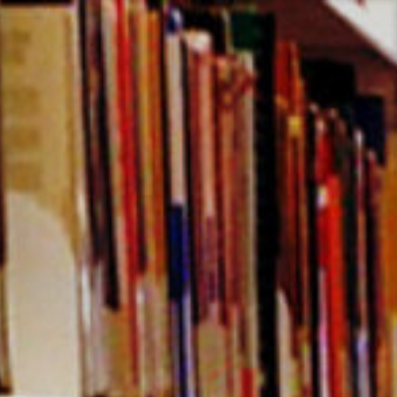
コ
ン
テ
ン
ツ
へ
ス
キ
ッ
プ