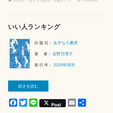
ラ
2023年
・
あすなろ書房
・
佐藤まどか
0 Minutes
ok
r
イ
オ
ウ”
いい人ランキング
2
0
2
出 版 社：
あすなろ書房
3
年
著 者：
吉野万理子
6
月
発 行 年：
2016年08月
8
日
“い
続きを読む
い
Fa
T
Li
E
共
人
Post
ラ
ce
wi
ne
m
有