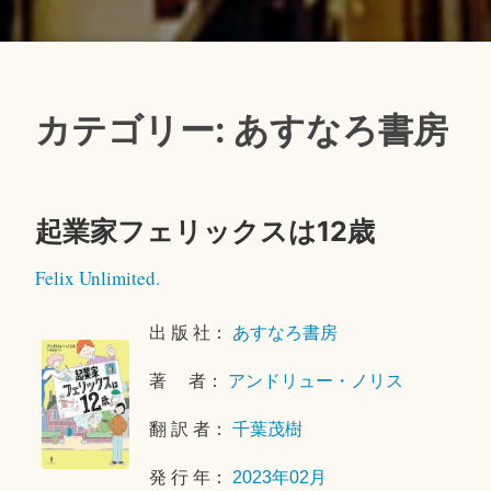
カテゴリー: あすなろ書房
起業家フェリックスは12歳
2
Felix Unlimited.
0
2
出 版 社：
あすなろ書房
4
年
著 者：
アンドリュー・ノリス
2
月
翻 訳 者：
千葉茂樹
1
2
発 行 年：
2023年02月