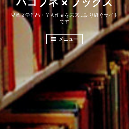
ハコブネ × ブックス
児童文学作品・ＹＡ作品を未来に語り継ぐサイト
です
メニュー