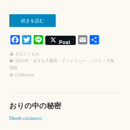
日
“起
続きを読む
業
Fa
T
Li
E
共
家
Post
フ
ce
wi
ne
m
有
ェ
きむらともお
bo
tte
ail
リ
2023年
・
あすなろ書房
・
アンドリュー・ノリス
・
千葉
ok
r
茂樹
ッ
0 Minutes
ク
ス
は
12
おりの中の秘密
2
歳”
0
Dumb creatures.
2
3