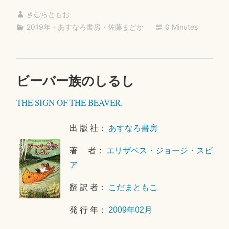
ce
wi
ne
m
有
きむらともお
bo
tte
ail
2019年
・
あすなろ書房
・
佐藤まどか
0 Minutes
ok
r
ビーバー族のしるし
2
0
THE SIGN OF THE BEAVER.
2
0
年
出 版 社：
あすなろ書房
7
著 者：
エリザベス・ジョージ・スピ
月
2
ア
3
翻 訳 者：
こだまともこ
日
発 行 年：
2009年02月