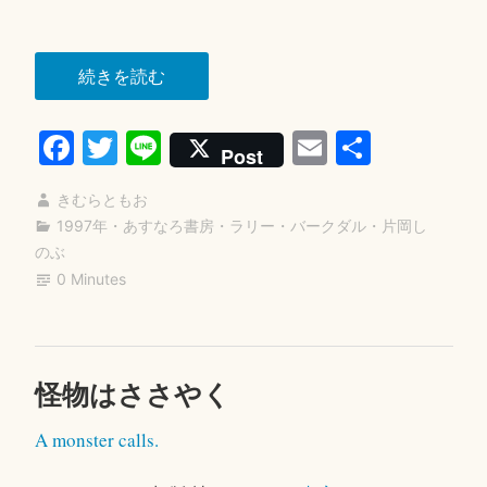
“ナ
続きを読む
ゲ
Fa
T
Li
E
共
キ
Post
バ
ce
wi
ne
m
有
ト”
きむらともお
bo
tte
ail
1997年
・
あすなろ書房
・
ラリー・バークダル
・
片岡し
ok
r
のぶ
0 Minutes
怪物はささやく
2
0
A monster calls.
2
0