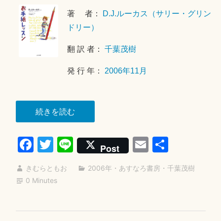
7
著 者：
D.J.ルーカス（サリー・グリン
月
9
ドリー）
日
翻 訳 者：
千葉茂樹
発 行 年：
2006年11月
“お
続きを読む
手
Fa
T
Li
E
共
紙
Post
レ
ce
wi
ne
m
有
ッ
きむらともお
2006年
・
あすなろ書房
・
千葉茂樹
bo
tte
ail
ス
0 Minutes
ok
r
ン”