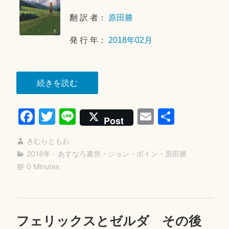
1
翻 訳 者：
原田勝
6
日
発 行 年：
2018年02月
“ヒ
続きを読む
ト
Fa
T
Li
E
共
ラ
Post
ー
ce
wi
ne
m
有
と
きむらともお
bo
tte
ail
暮
2018年
・
あすなろ書房
・
ジョン・ボイン
・
原田勝
ok
r
0 Minutes
ら
し
た
少
フェリックスとゼルダ その後
2
年”