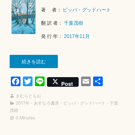
5
ろ！”
著 者：
ピッパ・グッドハート
月
1
翻 訳 者：
千葉茂樹
5
日
発 行 年：
2017年11月
“笑
続きを読む
う
Fa
T
Li
E
共
化
Post
石
ce
wi
ne
m
有
の
きむらともお
bo
tte
ail
謎”
2017年
・
あすなろ書房
・
ピッパ・グッドハート
・
千葉
ok
r
茂樹
0 Minutes