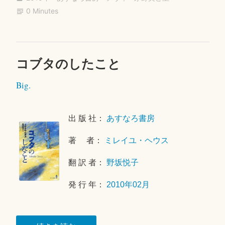
ok
r
0 Minutes
ド
イ
ル
の
コブタのしたこと
2
告
0
白”
Big.
1
8
年
出 版 社：
あすなろ書房
1
2
著 者：
ミレイユ・ヘウス
月
4
翻 訳 者：
野坂悦子
日
発 行 年：
2010年02月