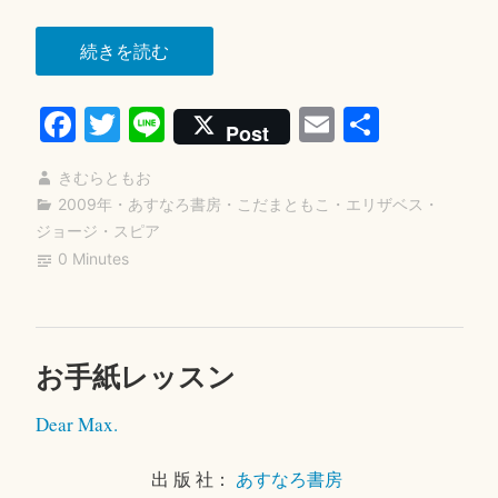
“ビ
続きを読む
ー
Fa
T
Li
E
共
バ
Post
ー
ce
wi
ne
m
有
族
きむらともお
bo
tte
ail
の
2009年
・
あすなろ書房
・
こだまともこ
・
エリザベス・
ok
r
ジョージ・スピア
し
0 Minutes
る
し”
お手紙レッスン
2
0
Dear Max.
2
0
年
出 版 社：
あすなろ書房