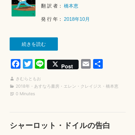
日
翻 訳 者：
橋本恵
発 行 年：
2018年10月
“そ
続きを読む
の
Fa
T
Li
E
共
魔
Post
球
ce
wi
ne
m
有
に、
きむらともお
bo
tte
ail
ま
2018年
・
あすなろ書房
・
エレン・クレイジス
・
橋本恵
ok
r
0 Minutes
だ
名
は
な
シャーロット・ドイルの告白
2
い”
0