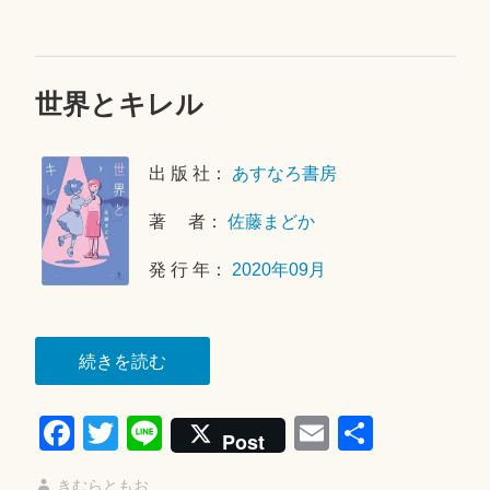
世界とキレル
2
0
2
出 版 社：
あすなろ書房
0
年
著 者：
佐藤まどか
9
月
発 行 年：
2020年09月
8
日
“世
続きを読む
界
Fa
T
Li
E
共
と
Post
キ
ce
wi
ne
m
有
レ
きむらともお