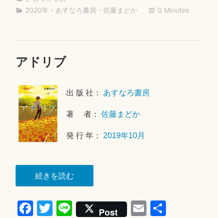
bo
tte
ail
ル”
2020年
・
あすなろ書房
・
佐藤まどか
0 Minutes
ok
r
アドリブ
2
0
2
出 版 社：
あすなろ書房
0
年
著 者：
佐藤まどか
8
月
発 行 年：
2019年10月
1
5
日
“ア
続きを読む
ド
Fa
T
Li
E
共
リ
Post
ブ”