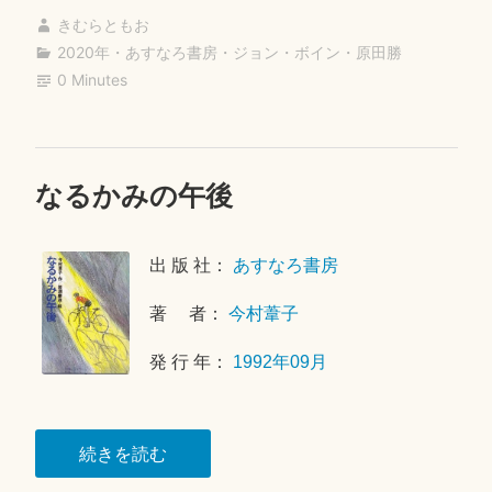
ce
wi
ne
m
有
ジ
きむらともお
bo
tte
ail
ェ
2020年
・
あすなろ書房
・
ジョン・ボイン
・
原田勝
ok
r
0 Minutes
シ
カ”
なるかみの午後
2
0
2
出 版 社：
あすなろ書房
0
年
著 者：
今村葦子
1
1
発 行 年：
1992年09月
月
8
日
“な
続きを読む
る