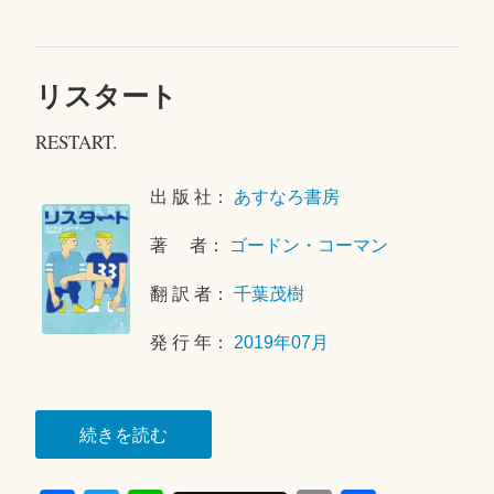
ok
r
リスタート
2
0
RESTART.
1
9
年
出 版 社：
あすなろ書房
9
著 者：
ゴードン・コーマン
月
1
翻 訳 者：
千葉茂樹
0
日
発 行 年：
2019年07月
“リ
続きを読む
ス