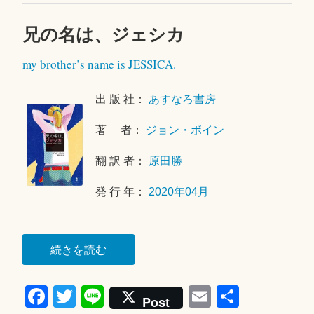
兄の名は、ジェシカ
2
0
my brother’s name is JESSICA.
2
1
年
出 版 社：
あすなろ書房
5
著 者：
ジョン・ボイン
月
1
翻 訳 者：
原田勝
0
日
発 行 年：
2020年04月
“兄
続きを読む
の
Fa
T
Li
E
共
名
Post
は、