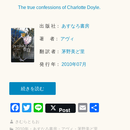
1
The true confessions of Charlotte Doyle.
8
年
1
出 版 社：
あすなろ書房
2
月
著 者：
アヴィ
1
翻 訳 者：
茅野美ど里
6
日
発 行 年：
2010年07月
“シ
続きを読む
ャ
Fa
T
Li
E
共
ー
Post
ロ
ce
wi
ne
m
有
ッ
きむらともお
bo
tte
ail
ト・
2010年
・
あすなろ書房
・
アヴィ
・
茅野美ど里