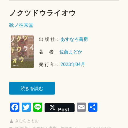
ノクツドウライオウ
2
0
靴ノ往来堂
2
3
年
出 版 社：
あすなろ書房
9
著 者：
佐藤まどか
月
1
発 行 年：
2023年04月
6
日
“ノ
続きを読む
ク
Fa
T
Li
E
共
ツ
Post
ド
ce
wi
ne
m
有
ウ
きむらともお
bo
tte
ail