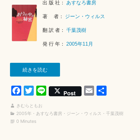
年
出 版 社：
あすなろ書房
1
著 者：
ジーン・ウィルス
1
月
翻 訳 者：
千葉茂樹
1
9
発 行 年：
2005年11月
日
“お
続きを読む
り
Fa
T
Li
E
共
の
Post
中
ce
wi
ne
m
有
の
きむらともお
bo
tte
ail
秘
2005年
・
あすなろ書房
・
ジーン・ウィルス
・
千葉茂樹
ok
r
0 Minutes
密”