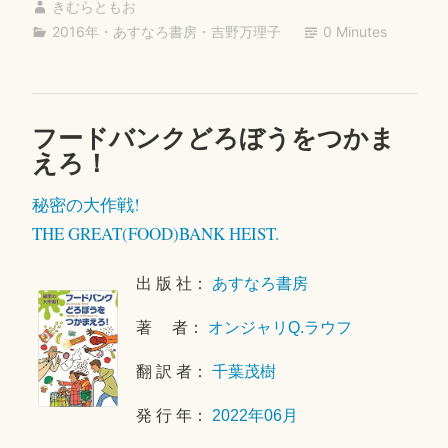
ン
きむらともお
bo
tte
ail
キ
2016年
・
あすなろ書房
・
吉野万理子
0 Minutes
ok
r
ン
グ”
フードバンクどろぼうをつかま
2
えろ！
0
2
秘密の大作戦!
3
年
THE GREAT(FOOD)BANK HEIST.
6
月
出 版 社：
あすなろ書房
1
日
著 者：
オンジャリQ.ラウフ
翻 訳 者：
千葉茂樹
発 行 年：
2022年06月