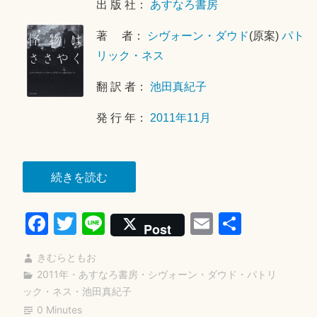
年
出 版 社：
あすなろ書房
1
著 者：
シヴォーン・ダウド
(原案)
パト
0
月
リック・ネス
2
翻 訳 者：
池田真紀子
日
発 行 年：
2011年11月
“怪
続きを読む
物
Fa
T
Li
E
共
は
Post
さ
ce
wi
ne
m
有
さ
きむらともお
bo
tte
ail
や
2011年
・
あすなろ書房
・
シヴォーン・ダウド
・
パトリ
ok
r
ック・ネス
・
池田真紀子
く”
0 Minutes