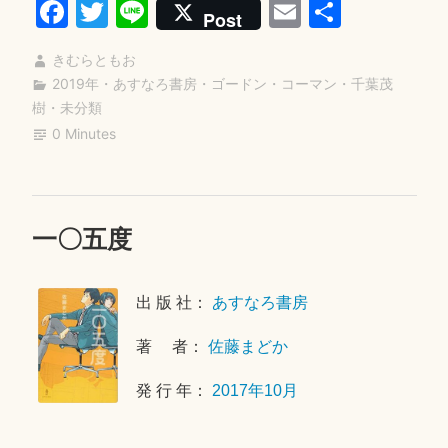
Fa
T
Li
E
共
タ
Post
ー
ce
wi
ne
m
有
ト”
きむらともお
bo
tte
ail
2019年
・
あすなろ書房
・
ゴードン・コーマン
・
千葉茂
ok
r
樹
・
未分類
0 Minutes
一〇五度
2
0
1
出 版 社：
あすなろ書房
9
年
著 者：
佐藤まどか
2
月
発 行 年：
2017年10月
4
日