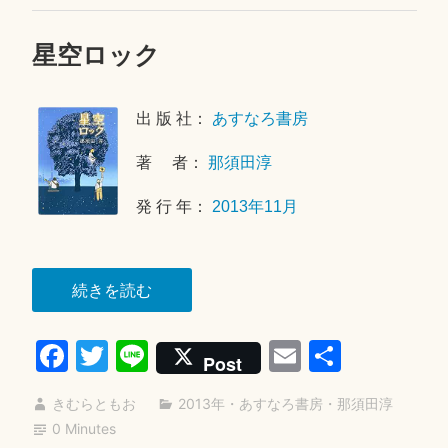
星空ロック
2
0
2
出 版 社：
あすなろ書房
0
年
著 者：
那須田淳
5
月
発 行 年：
2013年11月
9
日
“星
続きを読む
空
Fa
T
Li
E
共
ロ
Post
ッ
ce
wi
ne
m
有
ク”
きむらともお
2013年
・
あすなろ書房
・
那須田淳
bo
tte
ail
0 Minutes