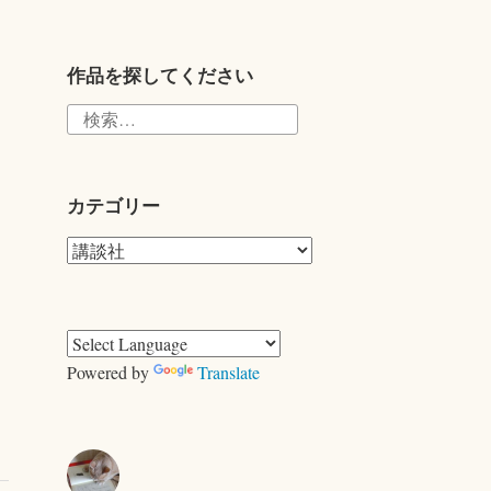
wi
tte
r
作品を探してください
検
索:
カテゴリー
カ
テ
ゴ
リ
ー
Powered by
Translate