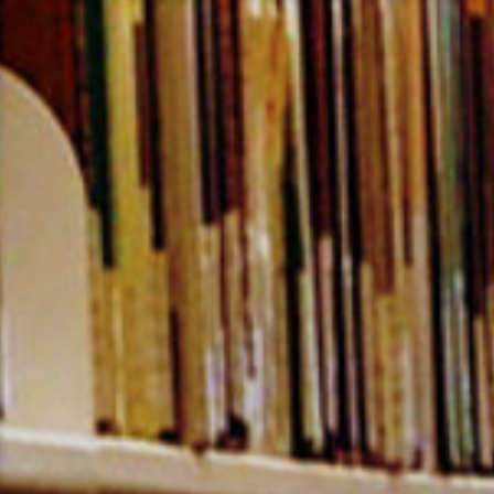
コ
ン
テ
ン
ツ
へ
ス
キ
ッ
プ