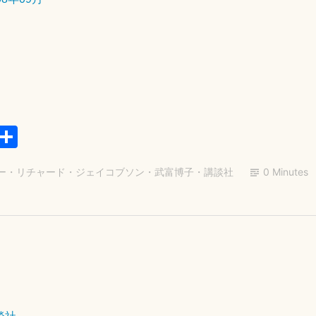
日
E
共
m
有
ー・リチャード・ジェイコブソン
・
武富博子
・
講談社
0 Minutes
il
2
0
2
6
年