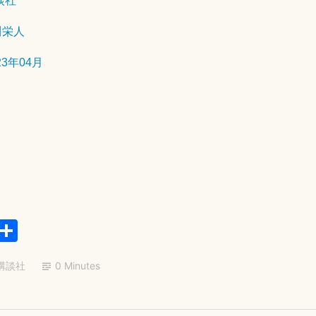
談社
6
月
川栄人
2
0
23年04月
日
E
共
m
有
講談社
0 Minutes
il