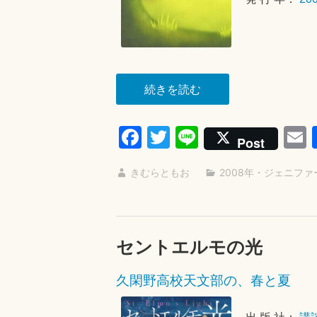
“キ
続きを読む
ャ
ン
Fa
T
Li
Post
プ
ce
wi
ne
で、
きむらともお
2008年
・
ジェニファ
bo
tte
a
お
ok
r
お
あ
セントエルモの光
わ
て”
久閑野高校天文部の、春と夏