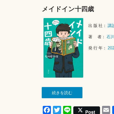
光”
メイドイン十四歳
出 版 社：
講
著 者：
石
発 行 年：
20
“メ
続きを読む
イ
ド
Fa
T
Li
Post
イ