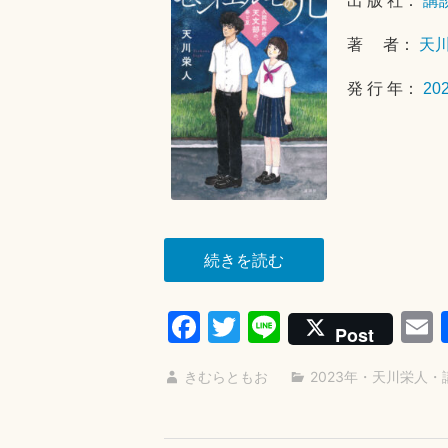
出 版 社：
講
著 者：
天
発 行 年：
20
“セ
続きを読む
ン
ト
Fa
T
Li
Post
エ
ce
wi
ne
ル
きむらともお
2023年
・
天川栄人
・
bo
tte
a
モ
ok
r
の