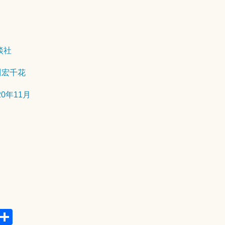
2
0
2
談社
6
年
川宏千花
4
月
20年11月
2
5
日
E
共