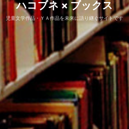
ハコブネ × ブックス
児童文学作品・ＹＡ作品を未来に語り継ぐサイトです