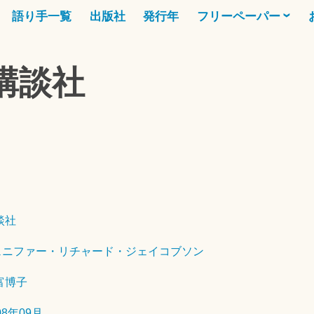
語り手一覧
出版社
発行年
フリーペーパー
講談社
て
2
0
2
6
談社
年
ェニファー・リチャード・ジェイコブソン
7
月
富博子
2
6
08年09月