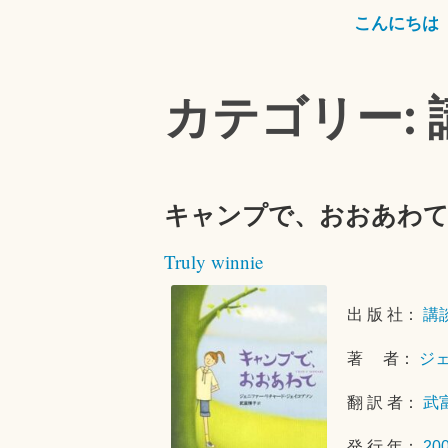
こんにちは
カテゴリー: 
キャンプで、おおあわ
Truly winnie
出 版 社：
講
著 者：
ジ
翻 訳 者：
武
発 行 年：
20