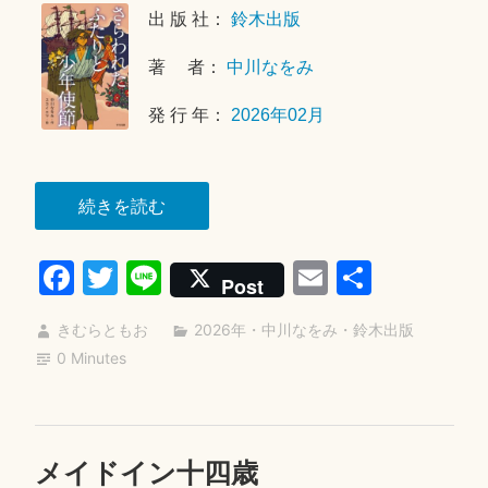
出 版 社：
鈴木出版
6
年
著 者：
中川なをみ
5
月
発 行 年：
2026年02月
1
6
日
“さ
続きを読む
ら
Fa
T
Li
E
共
わ
Post
れ
ce
wi
ne
m
有
た
きむらともお
2026年
・
中川なをみ
・
鈴木出版
bo
tte
ail
ふ
0 Minutes
ok
r
た
り
と
メイドイン十四歳
2
少