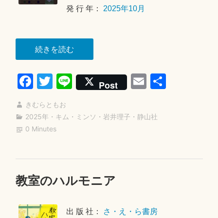
6
発 行 年：
2025年10月
日
“無
続きを読む
価
Fa
T
Li
E
共
値
Post
の
ce
wi
ne
m
有
ポ
きむらともお
bo
tte
ail
ラ
2025年
・
キム・ミンソ
・
岩井理子
・
静山社
ok
r
0 Minutes
リ
ス”
教室のハルモニア
2
0
2
出 版 社：
さ・え・ら書房
6