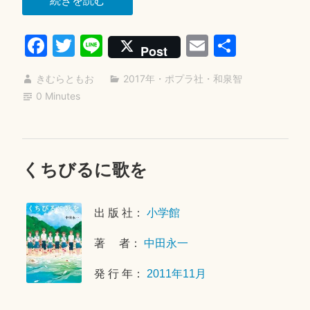
空
Fa
T
Li
E
共
に、
Post
か
ce
wi
ne
m
有
ん
きむらともお
2017年
・
ポプラ社
・
和泉智
bo
tte
ail
た
0 Minutes
ok
r
ー
た”
くちびるに歌を
2
0
2
出 版 社：
小学館
6
年
著 者：
中田永一
1
月
発 行 年：
2011年11月
2
4