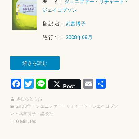
著 者：
ジェニファー・リチャード・
月
2
ジェイコブソン
6
翻 訳 者：
武富博子
日
発 行 年：
2008年09月
“キ
続きを読む
ャ
Fa
T
Li
E
共
ン
Post
プ
ce
wi
ne
m
有
で、
きむらともお
bo
tte
ail
お
2008年
・
ジェニファー・リチャード・ジェイコブソ
ok
r
ン
・
武富博子
・
講談社
お
0 Minutes
あ
わ