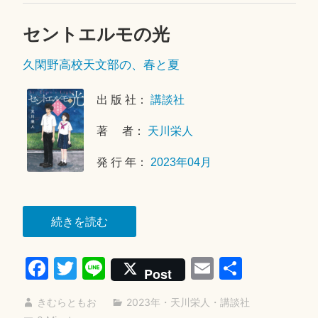
て”
セントエルモの光
2
0
久閑野高校天文部の、春と夏
2
6
年
出 版 社：
講談社
6
著 者：
天川栄人
月
2
発 行 年：
2023年04月
0
日
“セ
続きを読む
ン
Fa
T
Li
E
共
ト
Post
エ
ce
wi
ne
m
有
ル
きむらともお
2023年
・
天川栄人
・
講談社
bo
tte
ail