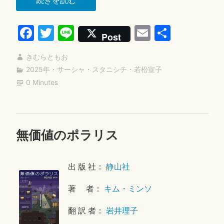
続きを読む
く
Fa
T
Li
E
共
た
Post
ち
ce
wi
ne
m
有
の
きむらともお
bo
tte
ail
オ
2025年
・
サーシャ・スタニシチ
・
若松宣子
ok
r
0 Minutes
オ
カ
ミ”
無価値のポラリス
2
0
2
出 版 社：
静山社
6
年
著 者：
キム・ミンソ
5
月
翻 訳 者：
岩井理子
1