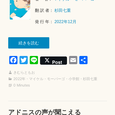
2
翻 訳 者：
杉田七重
4
日
発 行 年：
2022年12月
“ガ
続きを読む
リ
Fa
T
Li
E
共
バ
Post
ー
ce
wi
ne
m
有
の
きむらともお
bo
tte
ail
む
2022年
・
マイケル・モーパーゴ
・
小学館
・
杉田七重
ok
r
0 Minutes
す
こ”
アドニスの声が聞こえる
2