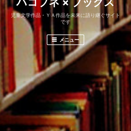
ハコブネ × ブックス
児童文学作品・ＹＡ作品を未来に語り継ぐサイト
です
メニュー