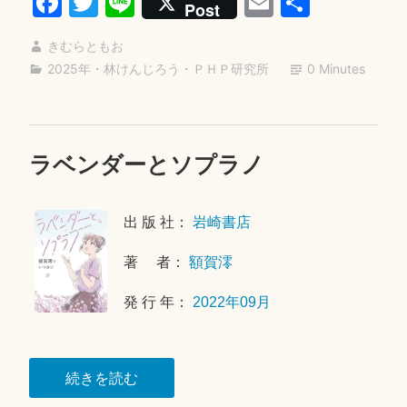
Fa
T
Li
E
共
Post
宣
ce
wi
ne
m
有
言”
きむらともお
bo
tte
ail
2025年
・
林けんじろう
・
ＰＨＰ研究所
0 Minutes
ok
r
ラベンダーとソプラノ
2
0
2
出 版 社：
岩崎書店
6
年
著 者：
額賀澪
1
月
発 行 年：
2022年09月
2
4
日
“ラ
続きを読む
ベ