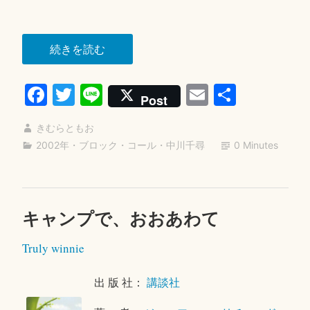
日
“＜
続きを読む
ヤ
Fa
T
Li
E
共
ギ
Post
＞
ce
wi
ne
m
有
ゲ
きむらともお
bo
tte
ail
ー
2002年
・
ブロック・コール
・
中川千尋
0 Minutes
ok
r
ム”
キャンプで、おおあわて
2
0
Truly winnie
2
6
年
出 版 社：
講談社
7