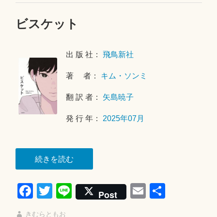
ビスケット
2
0
2
出 版 社：
飛鳥新社
6
年
著 者：
キム・ソンミ
4
月
翻 訳 者：
矢島暁子
2
5
発 行 年：
2025年07月
日
“ビ
続きを読む
ス
Fa
T
Li
E
共
ケ
Post
ッ
ce
wi
ne
m
有
ト”
きむらともお