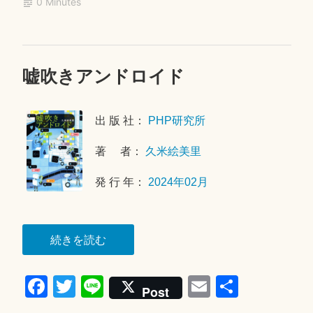
モ
0 Minutes
ok
r
の
光”
嘘吹きアンドロイド
2
0
2
出 版 社：
PHP研究所
6
年
著 者：
久米絵美里
5
月
発 行 年：
2024年02月
3
1
日
“嘘
続きを読む
吹
Fa
T
Li
E
共
き
Post
ア
ce
wi
ne
m
有