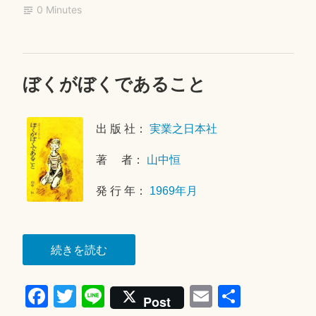
ok
r
0 Minutes
が
聞
こ
え
ぼくがぼくであること
2
る”
0
2
出 版 社：
実業之日本社
5
年
著 者：
山中恒
9
月
発 行 年：
1969年月
3
0
日
“ぼ
続きを読む
く
Fa
T
Li
E
共
が
Post
ぼ