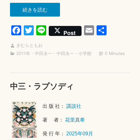
日
“く
続きを読む
ち
Fa
T
Li
E
共
び
Post
る
ce
wi
ne
m
有
に
きむらともお
bo
tte
ail
歌
2011年
・
中田永一
・
中田永一
・
小学館
0 Minutes
ok
r
を”
中三・ラプソディ
2
0
2
出 版 社：
講談社
6
年
著 者：
花里真希
1
月
発 行 年：
2025年09月
2