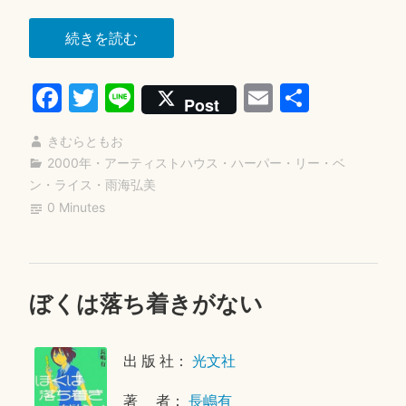
“ポ
続きを読む
ビ
Fa
T
Li
E
共
ー
Post
と
ce
wi
ne
m
有
デ
きむらともお
bo
tte
ail
ィ
2000年
・
アーティストハウス
・
ハーパー・リー
・
ベ
ok
r
ン・ライス
・
雨海弘美
ン
0 Minutes
ガ
ン”
ぼくは落ち着きがない
2
0
2
出 版 社：
光文社
5
年
著 者：
長嶋有