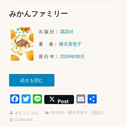
みかんファミリー
2
0
2
出 版 社：
講談社
5
年
著 者：
椰月美智子
9
月
発 行 年：
2024年08月
3
0
日
“み
続きを読む
か
Fa
T
Li
E
共
ん
Post
フ
ce
wi
ne
m
有
ァ
きむらともお
2024年
・
椰月美智子
・
講談社
bo
tte
ail
ミ
0 Minutes
ok
r