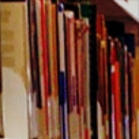
コ
ン
テ
ン
ツ
へ
ス
キ
ッ
プ