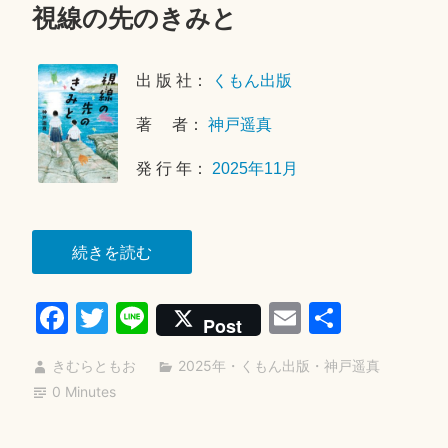
視線の先のきみと
2
0
2
出 版 社：
くもん出版
6
年
著 者：
神戸遥真
4
月
発 行 年：
2025年11月
2
5
日
“視
続きを読む
線
Fa
T
Li
E
共
の
Post
先
ce
wi
ne
m
有
の
きむらともお
2025年
・
くもん出版
・
神戸遥真
bo
tte
ail
き
0 Minutes
ok
r
み
と”