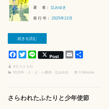
年
著 者：
辻みゆき
5
月
発 行 年：
2025年12月
1
6
日
“教
続きを読む
室
Fa
T
Li
E
共
の
Post
ハ
ce
wi
ne
m
有
ル
きむらともお
bo
tte
ail
モ
2025年
・
さ・え・ら書房
・
辻みゆき
0 Minutes
ok
r
ニ
ア”
さらわれたふたりと少年使節
2
0
2