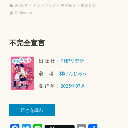
bo
tte
ail
2025年
・
キム・ソンミ
・
矢島暁子
・
飛鳥新社
ok
r
0 Minutes
不完全宣言
2
0
2
出 版 社：
PHP研究所
6
年
著 者：
林けんじろう
4
月
発 行 年：
2025年07月
4
日
“不
続きを読む
完
全