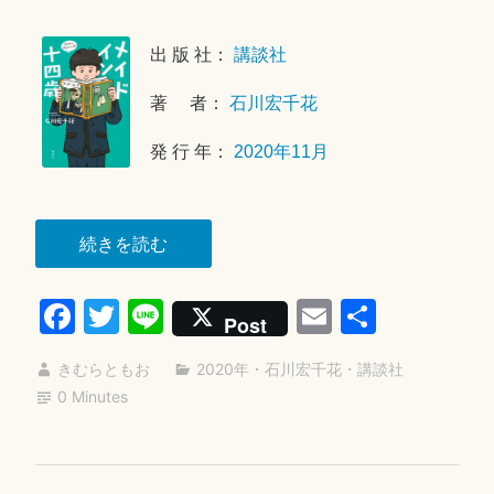
0
年
2
使
出 版 社：
講談社
6
節”
年
著 者：
石川宏千花
4
月
発 行 年：
2020年11月
2
5
日
“メ
続きを読む
イ
Fa
T
Li
E
共
ド
Post
イ
ce
wi
ne
m
有
ン
きむらともお
2020年
・
石川宏千花
・
講談社
bo
tte
ail
十
0 Minutes
ok
r
四
歳”