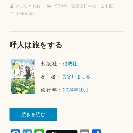
ce
wi
ne
m
有
く
きむらともお
1969年
・
実業之日本社
・
山中恒
bo
tte
ail
で
0 Minutes
ok
r
あ
る
こ
呼人は旅をする
2
と”
0
2
出 版 社：
偕成社
5
年
著 者：
長谷川まりる
9
月
発 行 年：
2024年10月
3
0
日
“呼
続きを読む
人
は