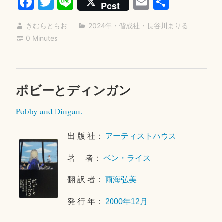
Fa
T
Li
E
共
Post
旅
ce
wi
ne
m
有
を
きむらともお
2024年
・
偕成社
・
長谷川まりる
bo
tte
ail
す
0 Minutes
ok
r
る”
ポビーとディンガン
2
0
Pobby and Dingan.
2
5
年
出 版 社：
アーティストハウス
9
著 者：
ベン・ライス
月
3
翻 訳 者：
雨海弘美
0
日
発 行 年：
2000年12月