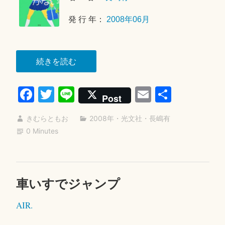
9
月
発 行 年：
2008年06月
3
0
日
“ぼ
続きを読む
く
Fa
T
Li
E
共
は
Post
落
ce
wi
ne
m
有
ち
きむらともお
2008年
・
光文社
・
長嶋有
bo
tte
ail
着
0 Minutes
ok
r
き
が
な
車いすでジャンプ
2
い”
0
AIR.
2
5