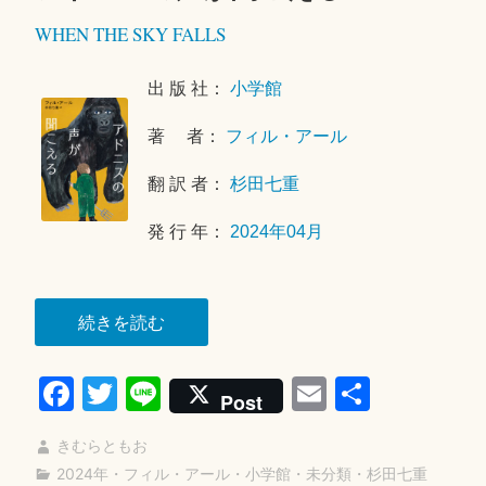
0
WHEN THE SKY FALLS
2
6
年
出 版 社：
小学館
1
著 者：
フィル・アール
月
2
翻 訳 者：
杉田七重
4
日
発 行 年：
2024年04月
“ア
続きを読む
ド
Fa
T
Li
E
共
ニ
Post
ス
ce
wi
ne
m
有
の
きむらともお
bo
tte
ail
声
2024年
・
フィル・アール
・
小学館
・
未分類
・
杉田七重