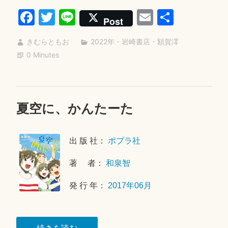
Fa
T
Li
E
共
ン
Post
ダ
ce
wi
ne
m
有
ー
きむらともお
2022年
・
岩崎書店
・
額賀澪
bo
tte
ail
と
0 Minutes
ok
r
ソ
プ
ラ
夏空に、かんたーた
2
ノ”
0
2
出 版 社：
ポプラ社
6
年
著 者：
和泉智
1
月
発 行 年：
2017年06月
2
4
日
“夏
続きを読む