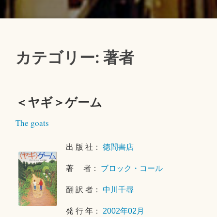
カテゴリー: 著者
＜ヤギ＞ゲーム
2
The goats
0
2
出 版 社：
徳間書店
6
年
著 者：
ブロック・コール
7
月
翻 訳 者：
中川千尋
2
6
発 行 年：
2002年02月