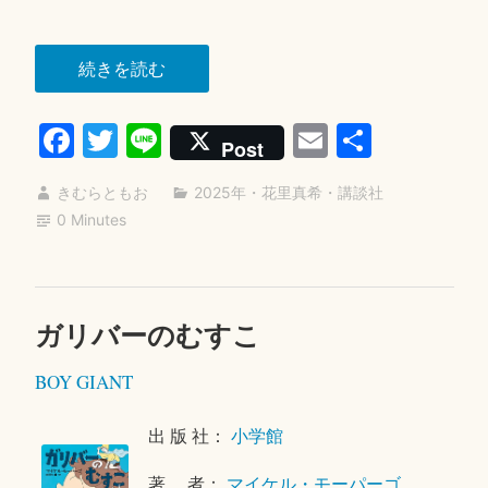
4
日
“中
続きを読む
三・
Fa
T
Li
E
共
ラ
Post
プ
ce
wi
ne
m
有
ソ
きむらともお
2025年
・
花里真希
・
講談社
bo
tte
ail
デ
0 Minutes
ok
r
ィ”
ガリバーのむすこ
2
0
BOY GIANT
2
6
年
出 版 社：
小学館
1
著 者：
マイケル・モーパーゴ
月