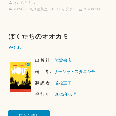
ン
きむらともお
bo
tte
ail
ド
2024年
・
久米絵美里
・
ＰＨＰ研究所
0 Minutes
ok
r
ロ
イ
ド”
ぼくたちのオオカミ
2
0
WOLF.
2
6
年
出 版 社：
岩波書店
5
著 者：
サーシャ・スタニシチ
月
1
翻 訳 者：
若松宣子
6
日
発 行 年：
2025年07月
“ぼ