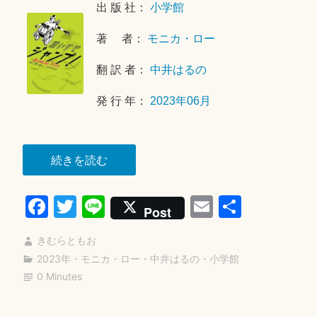
年
出 版 社：
小学館
9
著 者：
モニカ・ロー
月
3
翻 訳 者：
中井はるの
0
日
発 行 年：
2023年06月
“車
続きを読む
い
Fa
T
Li
E
共
す
Post
で
ce
wi
ne
m
有
ジ
きむらともお
bo
tte
ail
ャ
2023年
・
モニカ・ロー
・
中井はるの
・
小学館
ok
r
0 Minutes
ン
プ”