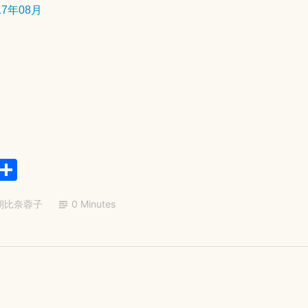
17年08月
9
日
E
共
m
有
朝比奈蓉子
0 Minutes
il
2
0
2