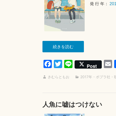
発 行 年：
20
“わ
続きを読む
た
し
Fa
T
Li
Post
の
ce
wi
ne
苦
きむらともお
2017年
・
ポプラ社
・
bo
tte
a
手
ok
r
な
あ
人魚に嘘はつけない
の
子”