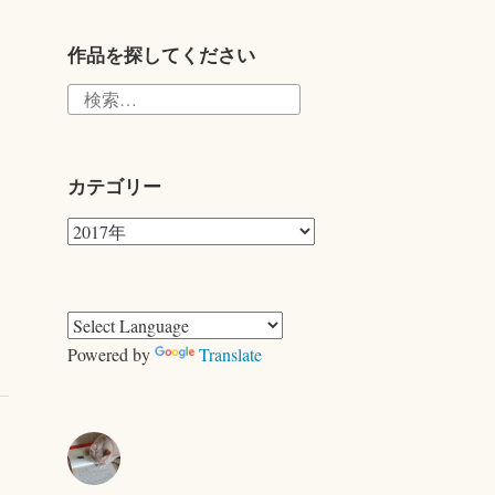
tte
r
作品を探してください
検
索:
カテゴリー
カ
テ
ゴ
リ
ー
Powered by
Translate