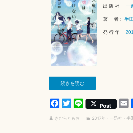
出 版 社：
一
著 者：
半
発 行 年：
20
“人
続きを読む
魚
に
Fa
T
Li
Post
嘘
ce
wi
ne
は
きむらともお
2017年
・
一迅社
・
半
bo
tte
a
つ
ok
r
け