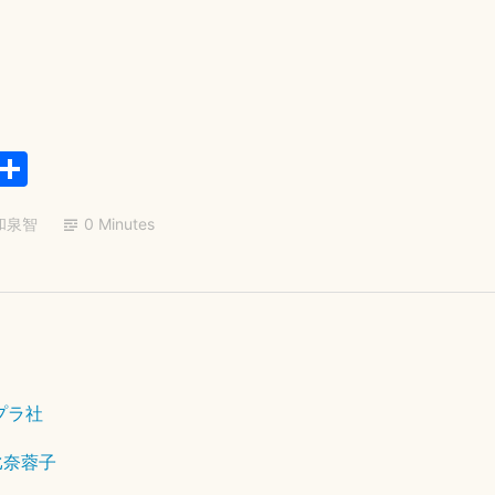
日
E
共
m
有
和泉智
0 Minutes
il
2
0
2
プラ社
5
年
比奈蓉子
9
月