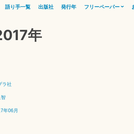
語り手一覧
出版社
発行年
フリーペーパー
017年
2
0
プラ社
2
6
泉智
年
1
17年06月
月
2
4