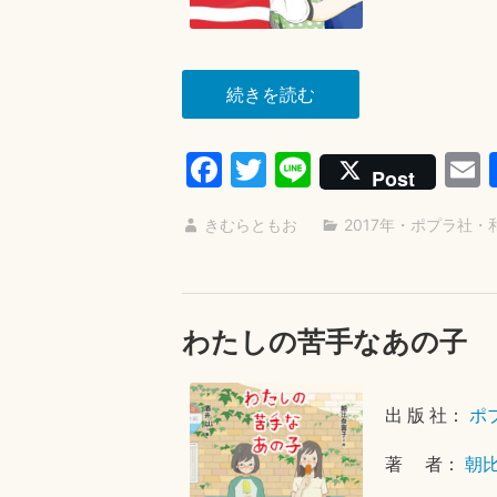
“夏
続きを読む
空
に、
Fa
T
Li
Post
か
ce
wi
ne
ん
きむらともお
2017年
・
ポプラ社
・
bo
tte
a
た
ok
r
ー
た”
わたしの苦手なあの子
出 版 社：
ポ
著 者：
朝