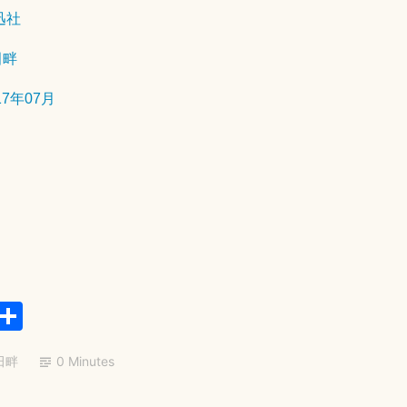
迅社
4
年
田畔
7
月
17年07月
2
5
日
E
共
m
有
田畔
0 Minutes
il