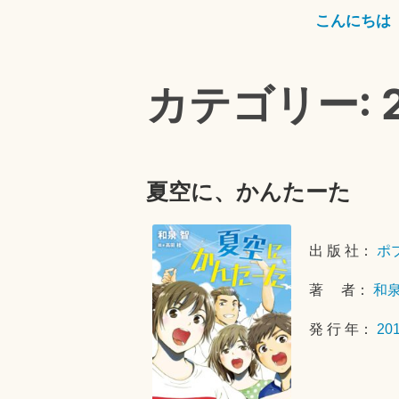
こんにちは
カテゴリー: 2
夏空に、かんたーた
出 版 社：
ポ
著 者：
和
発 行 年：
20