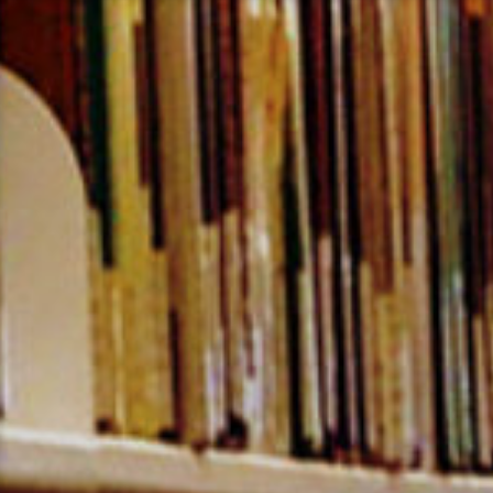
コ
ン
テ
ン
ツ
へ
ス
キ
ッ
プ