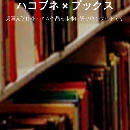
ハコブネ × ブックス
児童文学作品・ＹＡ作品を未来に語り継ぐサイトです